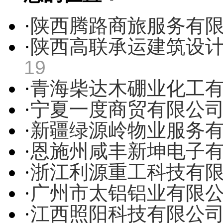
·
陕西腾路商旅服务有
·
陕西高联承运建筑设
19
·
青海柴达木硼业化工
·
宁夏一度商贸有限公
·
新疆绿源岭物业服务
·
恩施州咸丰新坤电子
·
浙江利源重工科技有
·
广州市太铝铝业有限
·
江西照阳科技有限公