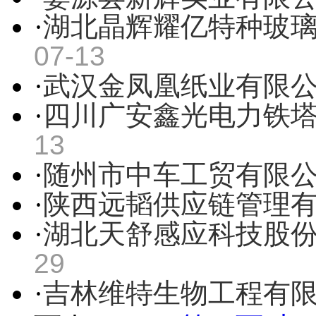
·
湖北晶辉耀亿特种玻
07-13
·
武汉金凤凰纸业有限
·
四川广安鑫光电力铁
13
·
随州市中车工贸有限
·
陕西远韬供应链管理
·
湖北天舒感应科技股
29
·
吉林维特生物工程有