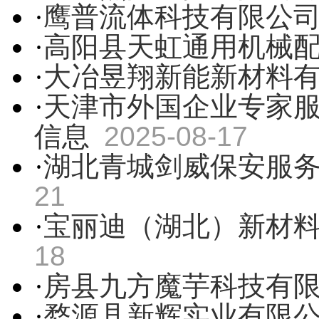
·
鹰普流体科技有限公
·
高阳县天虹通用机械
·
大冶昱翔新能新材料
·
天津市外国企业专家
信息
2025-08-17
·
湖北青城剑威保安服
21
·
宝丽迪（湖北）新材
18
·
房县九方魔芋科技有
·
婺源县新辉实业有限