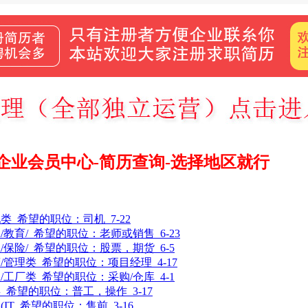
企业会员中心-简历查询-选择地区就行
他类
希望的职位：
司机
7-22
/教育/
希望的职位：
老师或销售
6-23
/保险/
希望的职位：
股票，期货
6-5
/管理类
希望的职位：
项目经理
4-17
/工厂类
希望的职位：
采购/仓库
4-1
类
希望的职位：
普工，操作
3-17
IT
希望的职位：
售前
3-16