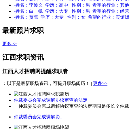
·姓名：
李波文
学历：
高中
性别：
男
希望的行业：
其
·姓名：
白一帆
学历：
大专
性别：
男
希望的行业：
经营
·姓名：
贾雪
学历：
大专
性别：
女
希望的行业：
宾馆饭
最新照片求职
更多>>
江西求职资讯
江西人才招聘网提醒求职者
：以下是最新职场资讯，可提升职场阅历！ |
更多>>
仲裁委员会完成调解协议审查的法定
仲裁委员会完成调解协议审查的法定期限是多长？仲裁委
仲裁委员会完成调解协..