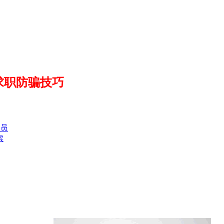
求职防骗技巧
员
索