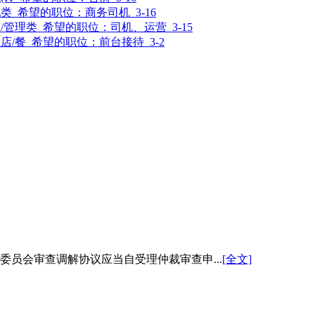
他类
希望的职位：
商务司机
3-16
/管理类
希望的职位：
司机、运营
3-15
店/餐
希望的职位：
前台接待
3-2
员会审查调解协议应当自受理仲裁审查申...
[全文]