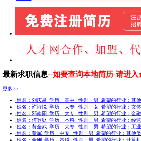
最新求职信息--
如要查询本地简历-请进入
更多>>
·姓名：
刘庆昌
学历：
高中
性别：
男
希望的行业：
其
·姓名：
许诗悦
学历：
大专
性别：
女
希望的行业：
文体
·姓名：
邓南阳
学历：
大专
性别：
男
希望的行业：
金融
·姓名：
何登财
学历：
本科
性别：
男
希望的行业：
经营
·姓名：
黄全武
学历：
大专
性别：
男
希望的行业：
工业
·姓名：
黄军
学历：
中专
性别：
男
希望的行业：
其他
·姓名：
金刚
学历：
本科
性别：
男
希望的行业：
计算机(