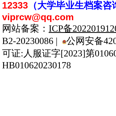
12333
（大学毕业生档案
咨
viprcw@qq.com
网站备案：
ICP备20220191
B2-20230086 |
公网安备4201
可证:人服证字[2023]第010
HB010620230178
929人才网
929招聘网
南方人才网
919人才网
939人才网
520人才
92
联合人才网
联合招聘网
888人才网
163人才网
163招聘网
985人才网
21
同城招聘网
毕业生求职网
域名抢注网
招聘人才网
中国直聘网
中国人才招聘网
中
直聘招聘网
人才网
武汉人才网
520人才网
28人才网
最新招聘信息
最